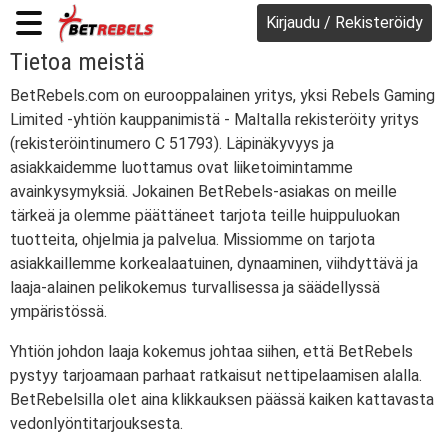
Kirjaudu / Rekisteröidy
Tietoa meistä
BetRebels.com on eurooppalainen yritys, yksi Rebels Gaming
Limited -yhtiön kauppanimistä - Maltalla rekisteröity yritys
(rekisteröintinumero C 51793). Läpinäkyvyys ja
asiakkaidemme luottamus ovat liiketoimintamme
avainkysymyksiä. Jokainen BetRebels-asiakas on meille
tärkeä ja olemme päättäneet tarjota teille huippuluokan
tuotteita, ohjelmia ja palvelua. Missiomme on tarjota
asiakkaillemme korkealaatuinen, dynaaminen, viihdyttävä ja
laaja-alainen pelikokemus turvallisessa ja säädellyssä
ympäristössä.
Yhtiön johdon laaja kokemus johtaa siihen, että BetRebels
pystyy tarjoamaan parhaat ratkaisut nettipelaamisen alalla.
BetRebelsilla olet aina klikkauksen päässä kaiken kattavasta
vedonlyöntitarjouksesta.