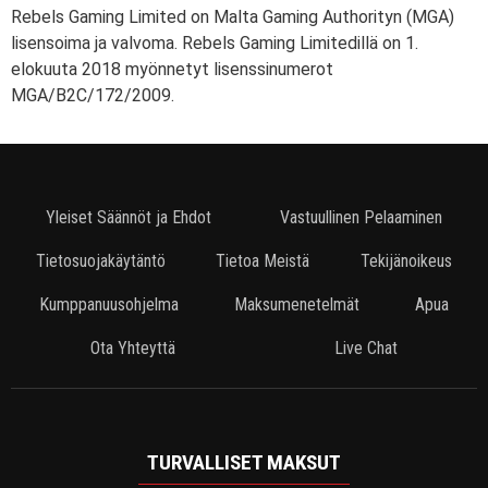
Rebels Gaming Limited on Malta Gaming Authorityn (MGA)
lisensoima ja valvoma. Rebels Gaming Limitedillä on 1.
elokuuta 2018 myönnetyt lisenssinumerot
MGA/B2C/172/2009.
Yleiset Säännöt ja Ehdot
Vastuullinen Pelaaminen
Tietosuojakäytäntö
Tietoa Meistä
Tekijänoikeus
Kumppanuusohjelma
Maksumenetelmät
Apua
Ota Yhteyttä
Live Chat
TURVALLISET MAKSUT