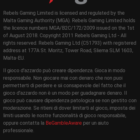
Rebels Gaming Limited is licensed and regulated by the
Malta Gaming Authority (MGA). Rebels Gaming Limited holds
the licence numbers MGA/B2C/172/2009 issued on the 1st
of August 2018. Copyright 2011 Rebels Gaming Ltd - All
rights reserved. Rebels Gaming Ltd (C51793) with registered
address at 177A St. Moritz, Tower Road, Sliema SLM 1603,
Malta-EU.
Il gioco d'azzardo può creare dipendenza. Gioca in modo
responsabile. Non giocare mai con denaro che non puoi
permetterti di perdere e sii consapevole del fatto che il
gioco d'azzardo non è un modo per guadagnare denaro. Il
gioco può causare dipendenza patologica se non gestito con
moderazione. Se ritieni di dover limitarti al gioco, imposta dei
limiti usando le nostre funzionalità di gioco responsabile,
oppure contatta la
BeGambleAware
per un aiuto
BetRebels utilizza i cookie per migliorare le prestazioni del sito
professionale.
OK
Web e ottimizzare la tua esperienza d´uso. Se non hai