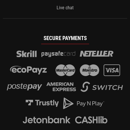
Live chat
SECURE PAYMENTS