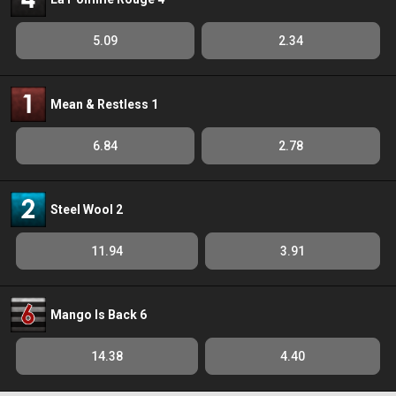
5.09
2.34
Mean & Restless 1
6.84
2.78
Steel Wool 2
11.94
3.91
Mango Is Back 6
14.38
4.40