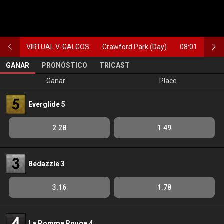
VIRTUAL V-GALGOS
Crawford Park (Day)
08:01
GANAR
PRONÓSTICO
TRICAST
Ganar
Place
Everglide 5
2.28
1.49
Bedazzle 3
3.16
1.78
La Pomme Rouge 4