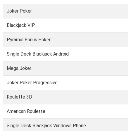
Joker Poker
Blackjack VIP
Pyramid Bonus Poker
Single Deck Blackjack Android
Mega Joker
Joker Poker Progressive
Roulette 3D
American Roulette
Single Deck Blackjack Windows Phone