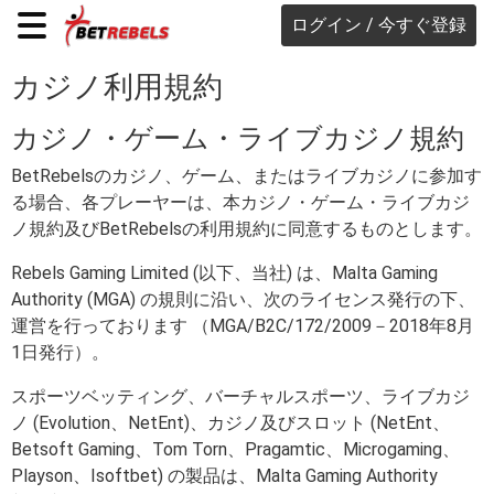
ログイン / 今すぐ登録
カジノ利用規約
カジノ・ゲーム・ライブカジノ規約
BetRebelsのカジノ、ゲーム、またはライブカジノに参加す
る場合、各プレーヤーは、本カジノ・ゲーム・ライブカジ
ノ規約及びBetRebelsの利用規約に同意するものとします。
Rebels Gaming Limited (以下、当社) は、Malta Gaming
Authority (MGA) の規則に沿い、次のライセンス発行の下、
運営を行っております （MGA/B2C/172/2009－2018年8月
1日発行）。
スポーツベッティング、バーチャルスポーツ、ライブカジ
ノ (Evolution、NetEnt)、カジノ及びスロット (NetEnt、
Betsoft Gaming、Tom Torn、Pragamtic、Microgaming、
Playson、Isoftbet) の製品は、Malta Gaming Authority