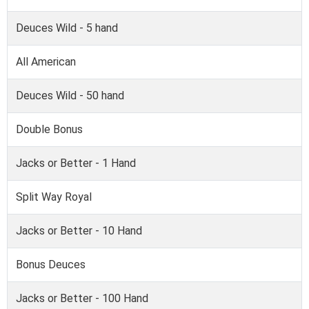
Deuces Wild - 5 hand
All American
Deuces Wild - 50 hand
Double Bonus
Jacks or Better - 1 Hand
Split Way Royal
Jacks or Better - 10 Hand
Bonus Deuces
Jacks or Better - 100 Hand