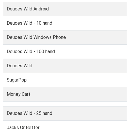
Deuces Wild Android
Deuces Wild - 10 hand
Deuces Wild Windows Phone
Deuces Wild - 100 hand
Deuces Wild
SugarPop
Money Cart
Deuces Wild - 25 hand
Jacks Or Better