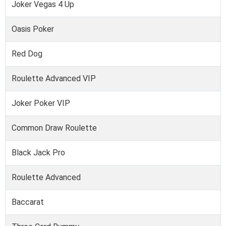
Joker Vegas 4 Up
Oasis Poker
Red Dog
Roulette Advanced VIP
Joker Poker VIP
Common Draw Roulette
Black Jack Pro
Roulette Advanced
Baccarat