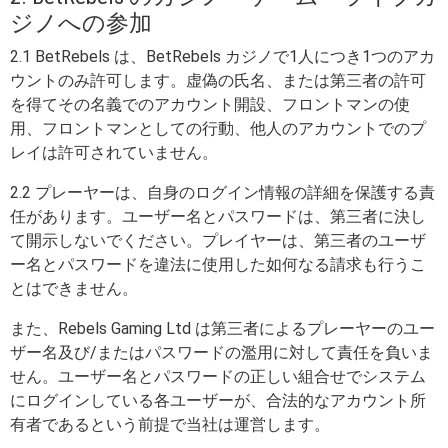
ジノへの参加
2.1 BetRebels は、BetRebels カジノで1人につき1つのアカ
ウントのみ許可します。虚偽の氏名、または第三者の許可
を得てその名義でのアカウント開設、フロントマンの使
用、フロントマンとしての行動、他人のアカウントでのプ
レイは許可されていません。
2.2 プレーヤーは、自身のログイン情報の詳細を保護する責
任があります。ユーザー名とパスワードは、第三者に決し
て開示しないでください。プレイヤーは、第三者のユーザ
ー名とパスワードを違法に使用した如何なる請求も行うこ
とはできません。
また、Rebels Gaming Ltd は第三者によるプレーヤーのユー
ザー名及び/またはパスワードの濫用に対して責任を負いま
せん。ユーザー名とパスワードの正しい組合せでシステム
にログインしている各ユーザーが、合法的なアカウント所
有者であるという前提で当社は運営します。