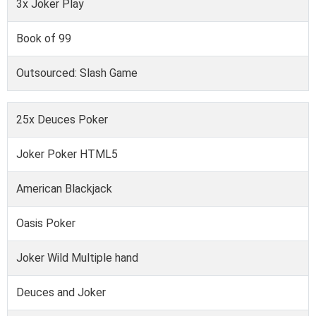
3x Joker Play
Book of 99
Outsourced: Slash Game
25x Deuces Poker
Joker Poker HTML5
American Blackjack
Oasis Poker
Joker Wild Multiple hand
Deuces and Joker