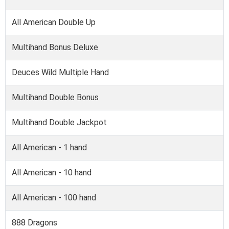
All American Double Up
Multihand Bonus Deluxe
Deuces Wild Multiple Hand
Multihand Double Bonus
Multihand Double Jackpot
All American - 1 hand
All American - 10 hand
All American - 100 hand
888 Dragons