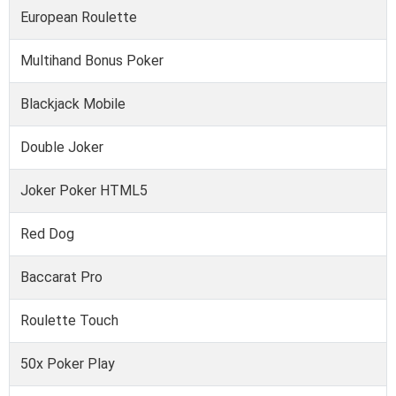
European Roulette
Multihand Bonus Poker
Blackjack Mobile
Double Joker
Joker Poker HTML5
Red Dog
Baccarat Pro
Roulette Touch
50x Poker Play