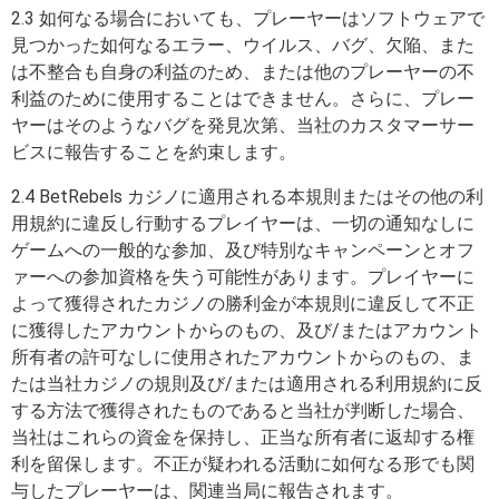
2.3 如何なる場合においても、プレーヤーはソフトウェアで
見つかった如何なるエラー、ウイルス、バグ、欠陥、また
は不整合も自身の利益のため、または他のプレーヤーの不
利益のために使用することはできません。さらに、プレー
ヤーはそのようなバグを発見次第、当社のカスタマーサー
ビスに報告することを約束します。
2.4 BetRebels カジノに適用される本規則またはその他の利
用規約に違反し行動するプレイヤーは、一切の通知なしに
ゲームへの一般的な参加、及び特別なキャンペーンとオフ
ァーへの参加資格を失う可能性があります。プレイヤーに
よって獲得されたカジノの勝利金が本規則に違反して不正
に獲得したアカウントからのもの、及び/またはアカウント
所有者の許可なしに使用されたアカウントからのもの、ま
たは当社カジノの規則及び/または適用される利用規約に反
する方法で獲得されたものであると当社が判断した場合、
当社はこれらの資金を保持し、正当な所有者に返却する権
利を留保します。不正が疑われる活動に如何なる形でも関
与したプレーヤーは、関連当局に報告されます。