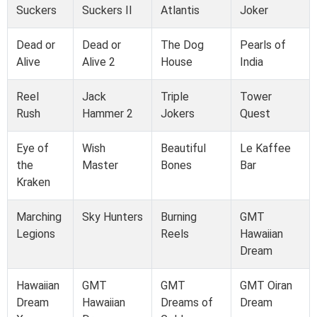
Suckers
Suckers II
Atlantis
Joker
Dead or
Dead or
The Dog
Pearls of
Alive
Alive 2
House
India
Reel
Jack
Triple
Tower
Rush
Hammer 2
Jokers
Quest
Eye of
Wish
Beautiful
Le Kaffee
the
Master
Bones
Bar
Kraken
Marching
Sky Hunters
Burning
GMT
Legions
Reels
Hawaiian
Dream
Hawaiian
GMT
GMT
GMT Oiran
Dream
Hawaiian
Dreams of
Dream