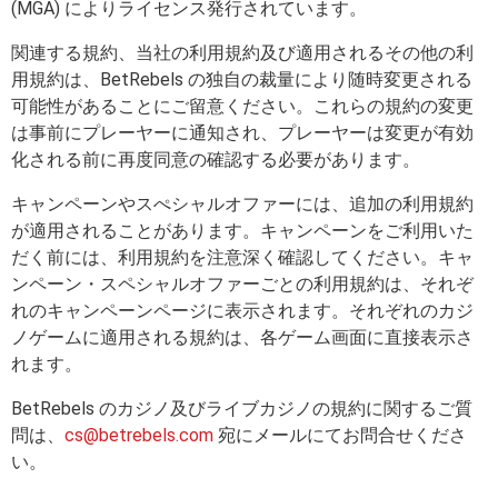
(MGA) によりライセンス発行されています。
関連する規約、当社の利用規約及び適用されるその他の利
用規約は、BetRebels の独自の裁量により随時変更される
可能性があることにご留意ください。これらの規約の変更
は事前にプレーヤーに通知され、プレーヤーは変更が有効
化される前に再度同意の確認する必要があります。
キャンペーンやスぺシャルオファーには、追加の利用規約
が適用されることがあります。キャンペーンをご利用いた
だく前には、利用規約を注意深く確認してください。キャ
ンペーン・スペシャルオファーごとの利用規約は、それぞ
れのキャンペーンページに表示されます。それぞれのカジ
ノゲームに適用される規約は、各ゲーム画面に直接表示さ
れます。
BetRebels のカジノ及びライブカジノの規約に関するご質
問は、
cs@betrebels.com
宛にメールにてお問合せくださ
い。