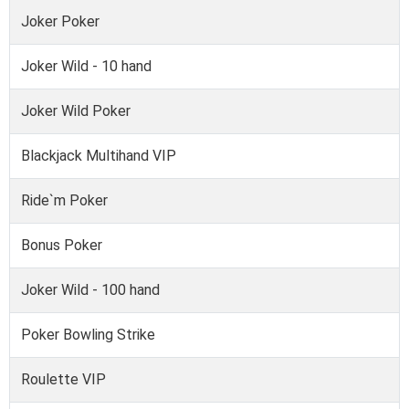
Joker Poker
Joker Wild - 10 hand
Joker Wild Poker
Blackjack Multihand VIP
Ride`m Poker
Bonus Poker
Joker Wild - 100 hand
Poker Bowling Strike
Roulette VIP