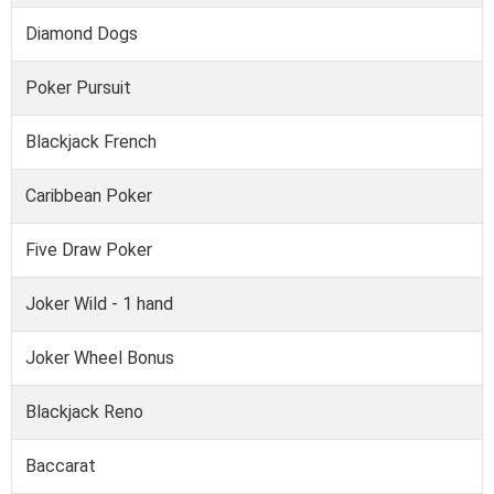
Diamond Dogs
Poker Pursuit
Blackjack French
Caribbean Poker
Five Draw Poker
Joker Wild - 1 hand
Joker Wheel Bonus
Blackjack Reno
Baccarat