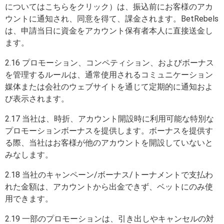
についてはこちらをクリック）は、振込前にお客様のアカ
ウントに通知され、同意を得て、課金されます。BetRebels
は、申請当日に資金をアカウント保有者本人に直接送金し
ます。
2.16 プロモーション、コンペティション、およびボーナス
を管理するルールは、通常使用されるコミュニケーション
媒体または会社のウェブサイトを通じて定期的に通知およ
び表示されます。
2.17 当社は、時折、アカウント開設時に利用可能な特別な
プロモーションボーナスを提供します。ボーナスを提供す
る際、当社はお客様が他のアカウントを開設していないと
みなします。
2.18 当社のキャンペーン/ボーナス/トーナメントで支払わ
れた金額は、アカウントから出金できず、ベットにのみ使
用できます。
2.19 一部のプロモーションは、引き出しやキャンセルの対