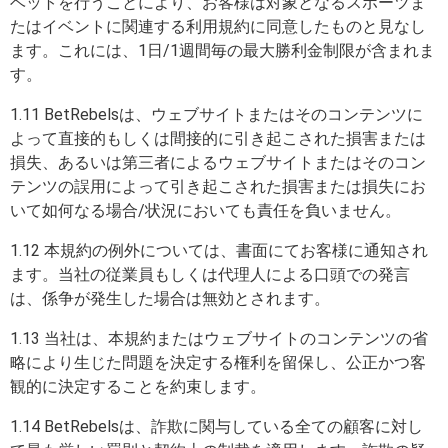
ベットを行うことにより、お客様は対象となるスポーツま
たはイベントに関連する利用規約に同意したものと見なし
ます。これには、1日/1週間毎の最大勝利金制限が含まれま
す。
1.11 BetRebelsは、ウェブサイトまたはそのコンテンツに
よって直接的もしくは間接的に引き起こされた損害または
損失、あるいは第三者によるウェブサイトまたはそのコン
テンツの誤用によって引き起こされた損害または損失にお
いて如何なる場合/状況においても責任を負いません。
1.12 本規約の例外については、書面にてお客様に通知され
ます。当社の従業員もしくは代理人による口頭での発言
は、係争が発生した場合は無効とされます。
1.13 当社は、本規約またはウェブサイトのコンテンツの省
略により生じた問題を決定する権利を留保し、公正かつ客
観的に決定することを約束します。
1.14 BetRebelsは、詐欺に関与している全ての顧客に対し