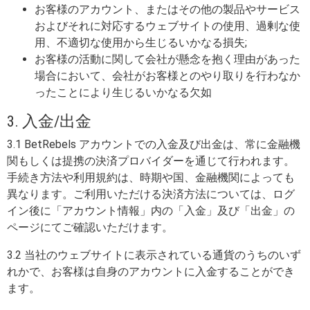
お客様のアカウント、またはその他の製品やサービス
およびそれに対応するウェブサイトの使用、過剰な使
用、不適切な使用から生じるいかなる損失;
お客様の活動に関して会社が懸念を抱く理由があった
場合において、会社がお客様とのやり取りを行わなか
ったことにより生じるいかなる欠如
3. 入金/出金
3.1 BetRebels アカウントでの入金及び出金は、常に金融機
関もしくは提携の決済プロバイダーを通じて行われます。
手続き方法や利用規約は、時期や国、金融機関によっても
異なります。ご利用いただける決済方法については、ログ
イン後に「アカウント情報」内の「入金」及び「出金」の
ページにてご確認いただけます。
3.2 当社のウェブサイトに表示されている通貨のうちのいず
れかで、お客様は自身のアカウントに入金することができ
ます。