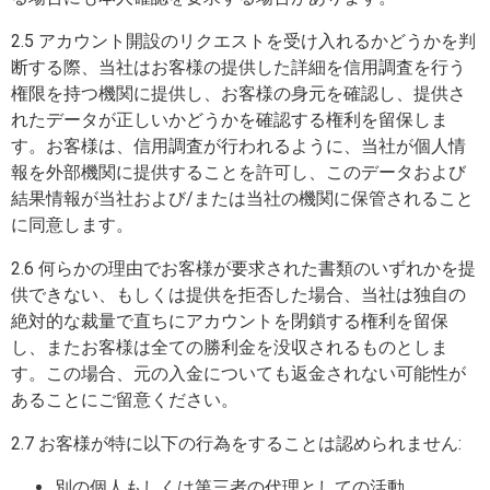
2.5 アカウント開設のリクエストを受け入れるかどうかを判
断する際、当社はお客様の提供した詳細を信用調査を行う
権限を持つ機関に提供し、お客様の身元を確認し、提供さ
れたデータが正しいかどうかを確認する権利を留保しま
す。お客様は、信用調査が行われるように、当社が個人情
報を外部機関に提供することを許可し、このデータおよび
結果情報が当社および/または当社の機関に保管されること
に同意します。
2.6 何らかの理由でお客様が要求された書類のいずれかを提
供できない、もしくは提供を拒否した場合、当社は独自の
絶対的な裁量で直ちにアカウントを閉鎖する権利を留保
し、またお客様は全ての勝利金を没収されるものとしま
す。この場合、元の入金についても返金されない可能性が
あることにご留意ください。
2.7 お客様が特に以下の行為をすることは認められません:
別の個人もしくは第三者の代理としての活動