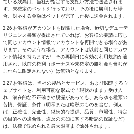
ている残高は、当社が指定する支払い方法で送金されま
す。未確定のベットを行っており、その後に勝利した場
合、対応する金額はベットが完了した後に送金されます。
2.26 お客様がアカウントを閉鎖した場合、適切なデューデ
リジェンス書類が提出されていれば、お客様の要請に応じ
て同じアカウント情報でアカウントを再開できる場合があ
ります。そのような場合、アカウントは以前と同じアカウ
ント情報を持ちますが、その再開日に有効な利用規約が適
用され、以前の権利（ボーナスや未確定の勝利金を含むが
これらに限定されない）は無効となります。
2.27 お客様は、当社の製品とサービス、および関連するウ
ェブサイトを、利用可能な形式で「現状のまま」受け入
れ、潜在的な不正確さや脱漏があっても、あらゆる種類の
苦情、保証、条件（明示または暗黙のものを含む。例え
ば、正確性、完全性、継続的な提供、品質、市場性、特定
の目的への適合性、違反の欠如に関する暗黙の保証など）
は、法律で認められる最大限度まで除外されます。