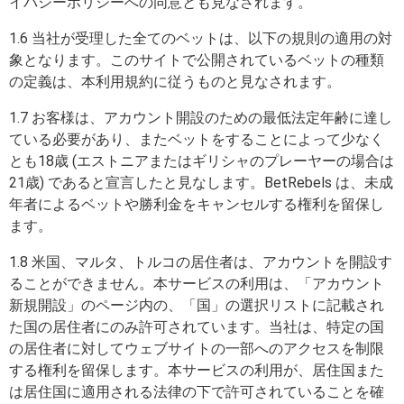
イバシーポリシーへの同意とも見なされます。
1.6 当社が受理した全てのベットは、以下の規則の適用の対
象となります。このサイトで公開されているベットの種類
の定義は、本利用規約に従うものと見なされます。
1.7 お客様は、アカウント開設のための最低法定年齢に達し
ている必要があり、またベットをすることによって少なく
とも18歳 (エストニアまたはギリシャのプレーヤーの場合は
21歳) であると宣言したと見なします。BetRebels は、未成
年者によるベットや勝利金をキャンセルする権利を留保し
ます。
1.8 米国、マルタ、トルコの居住者は、アカウントを開設す
ることができません。本サービスの利用は、「アカウント
新規開設」のページ内の、「国」の選択リストに記載され
た国の居住者にのみ許可されています。当社は、特定の国
の居住者に対してウェブサイトの一部へのアクセスを制限
する権利を留保します。本サービスの利用が、居住国また
は居住国に適用される法律の下で許可されていることを確