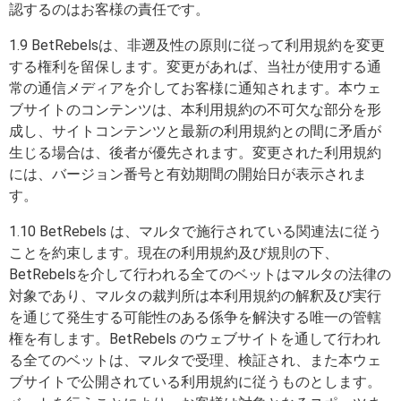
認するのはお客様の責任です。
1.9 BetRebelsは、非遡及性の原則に従って利用規約を変更
する権利を留保します。変更があれば、当社が使用する通
常の通信メディアを介してお客様に通知されます。本ウェ
ブサイトのコンテンツは、本利用規約の不可欠な部分を形
成し、サイトコンテンツと最新の利用規約との間に矛盾が
生じる場合は、後者が優先されます。変更された利用規約
には、バージョン番号と有効期間の開始日が表示されま
す。
1.10 BetRebels は、マルタで施行されている関連法に従う
ことを約束します。現在の利用規約及び規則の下、
BetRebelsを介して行われる全てのベットはマルタの法律の
対象であり、マルタの裁判所は本利用規約の解釈及び実行
を通じて発生する可能性のある係争を解決する唯一の管轄
権を有します。BetRebels のウェブサイトを通して行われ
る全てのベットは、マルタで受理、検証され、また本ウェ
ブサイトで公開されている利用規約に従うものとします。