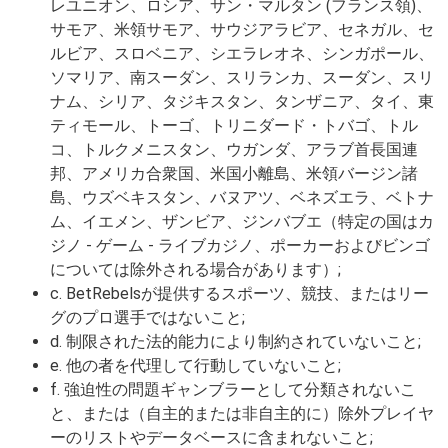
レユニオン、ロシア、サン・マルタン (フランス領)、
サモア、米領サモア、サウジアラビア、セネガル、セ
ルビア、スロベニア、シエラレオネ、シンガポール、
ソマリア、南スーダン、スリランカ、スーダン、スリ
ナム、シリア、タジキスタン、タンザニア、タイ、東
ティモール、トーゴ、トリニダード・トバゴ、トル
コ、トルクメニスタン、ウガンダ、アラブ首長国連
邦、アメリカ合衆国、米国小離島、米領バージン諸
島、ウズベキスタン、バヌアツ、ベネズエラ、ベトナ
ム、イエメン、ザンビア、ジンバブエ（特定の国はカ
ジノ - ゲーム - ライブカジノ、ポーカーおよびビンゴ
については除外される場合があります）;
c. BetRebelsが提供するスポーツ、競技、またはリー
グのプロ選手ではないこと;
d. 制限された法的能力により制約されていないこと;
e. 他の者を代理して行動していないこと;
f. 強迫性の問題ギャンブラーとして分類されないこ
と、または（自主的または非自主的に）除外プレイヤ
ーのリストやデータベースに含まれないこと;