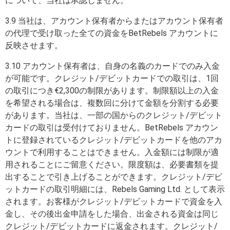
について、当社は承認しません。
3.9 当社は、アカウント保有者からまたはアカウント保有者
の代理で受け取った全ての資金をBetRebels アカウントに
反映させます。
3.10 アカウント保有者は、自身の名義のカードでのみ入金
が可能です。クレジット/デビットカードでの取引は、1回
の取引につき€2,300の制限があります。制限額以上の入金
を希望される場合は、複数回に分けて金額を分割する必要
があります。当社は、一部の国からのクレジット/デビット
カードの取引は受付けておりません。BetRebels アカウン
トに登録されているクレジット/デビットカードを他のアカ
ウントで利用することはできません。入金額には制限が適
用されることにご留意ください。限度額は、必要書類を提
出することで引き上げることができます。クレジット/デビ
ットカードの取引明細には、Rebels Gaming Ltd. として表示
されます。お客様がクレジット/デビットカードで資金を入
金し、その後出金申請をした場合、出金される資金は同じ
クレジット/デビットカードに返金されます。クレジット/