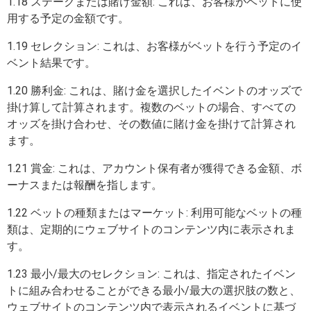
1.18 ステークまたは賭け金額: これは、お客様がベットに使
用する予定の金額です。
1.19 セレクション: これは、お客様がベットを行う予定のイ
ベント結果です。
1.20 勝利金: これは、賭け金を選択したイベントのオッズで
掛け算して計算されます。複数のベットの場合、すべての
オッズを掛け合わせ、その数値に賭け金を掛けて計算され
ます。
1.21 賞金: これは、アカウント保有者が獲得できる金額、ボ
ーナスまたは報酬を指します。
1.22 ベットの種類またはマーケット: 利用可能なベットの種
類は、定期的にウェブサイトのコンテンツ内に表示されま
す。
1.23 最小/最大のセレクション: これは、指定されたイベン
トに組み合わせることができる最小/最大の選択肢の数と、
ウェブサイトのコンテンツ内で表示されるイベントに基づ