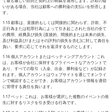
て最も厳しい罰則と契約上の制裁を適用します。詐欺の疑
いがある場合、当社は顧客への勝利金の支払いを拒否しま
す。
1.15 顧客は、直接的もしくは間接的に関わらず、詐欺、不
正行為または犯罪行為によって引き起こされた当社の全て
の費用、経費及び損失 (直接的、間接的または未来の損失、
及び利益及び/またはその評判の損失を含む)に対して責任を
負い、要求に応じてそれを返済するものとします。
1.16 個人アカウントまたはベッティングアカウント: これ
は、お客様が会社に保持するプライベートなアカウントで
あり、すべての取引（入金、出金、勝利金など）が記録さ
れます。個人アカウントはウェブサイトを通じてオンライ
ンで確認することができ、お客様はアカウント情報を適切
に管理する責任を負います。
1.17 ベット: これは、お客様が選択した複数のイベントの発
生に対するリスクを引き受ける行為です。