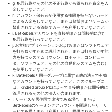
g. 犯罪行為やその他の不正行為から得られた資金を入
金していないこと;
h. アカウント保有者が使用する権限を持たないカード
による入金をしていない、または賭博およびゲームが
禁止されている管轄でカードを利用していないこと;
i. BetRebelsアカウントを直接的または間接的に含む
犯罪行為を行っていないこと;
j. お客様アプリケーションおよび/またはソフトウェア
を打ち負かすために設計された、または打ち負かす能
力を持つシステム（マシン、ロボット、コンピュー
タ、ソフトウェア、その他の自動化システムを含む）
を使用していないこと;
k. BetRebelsと同一グループに属する他の法人で有効
なアカウントを持っていないこと。このグループに
は、Kindred Group Plcによって直接的または間接的に
管理されるその他の法人が含まれます;
l. サービスが居住国で違法である場合、または
BetRebelsのゲーミングアカウントを開設したり、サ
ービスを購入または利用したり、提供されるゲームに