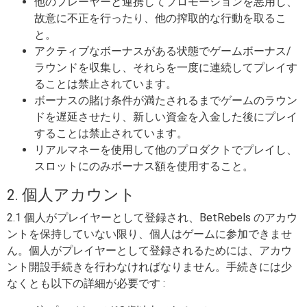
他のプレーヤーと連携してプロモーションを悪用し、
故意に不正を行ったり、他の搾取的な行動を取るこ
と。
アクティブなボーナスがある状態でゲームボーナス/
ラウンドを収集し、それらを一度に連続してプレイす
ることは禁止されています。
ボーナスの賭け条件が満たされるまでゲームのラウン
ドを遅延させたり、新しい資金を入金した後にプレイ
することは禁止されています。
リアルマネーを使用して他のプロダクトでプレイし、
スロットにのみボーナス額を使用すること。
2. 個人アカウント
2.1 個人がプレイヤーとして登録され、BetRebels のアカウ
ントを保持していない限り、個人はゲームに参加できませ
ん。個人がプレイヤーとして登録されるためには、アカウ
ント開設手続きを行わなければなりません。手続きには少
なくとも以下の詳細が必要です :