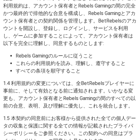
利用規約は、アカウント保有者とRebels Gamingの間の完全
かつ最終的で排他的な合意を構成し、Rebels Gamingとアカ
ウント保有者との契約関係を管理します。BetRebelsのアカ
ウントを開設し、登録し、ログインし、サービスを利用
し、ゲームに参加することによって、アカウント保有者は
以下を完全に理解し、同意するものとします:
Rebels Gamingのルールに従うこと
これらの利用規約を読み、理解し、遵守すること
すべての条項を順守すること
1.4 利用規約の変更については、全BetRebelsプレイヤーに
事前に、そして有効となる前に通知されます。いかなる変
更も、アカウント保有者とRebels Gamingの間のすべての以
前の合意、表明、及び理解に優先し、これを統合します。
1.5 本契約の同意前にお客様から提供された全ての個人デー
タの収集と保護に関する全ての情報が記載されたプライバ
シーポリシーをご参照ください。この契約への同意はプラ