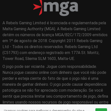
A Rebels Gaming Limited é licenciada e regulamentada pela
Malta Gaming Authority (MGA). A Rebels Gaming Limited
detém os números de licença MGA/B2C/172/2009 emitidos
em 1º de agosto de 2018. Copyright 2011 Rebels Gaming
Ltd - Todos os direitos reservados. Rebels Gaming Ltd
(C51793) com endereço registrado em 177A St. Moritz,
Tower Road, Sliema SLM 1603, Malta-UE.
O jogo pode ser viciante. Jogue com responsabilidade.
Nunca jogue cassino online com dinheiro que você não pode
perder e esteja ciente do fato de que o jogo não é uma
maneira de ganhar dinheiro. O jogo pode causar dependência
patológica se não for apreciado com moderação. Se você
sentir que precisa limitar seu comportamento de jogo, defina
limites usando nossos recursos de jogo responsável ou entre
em contato com
BeGambleAware
para obter ajuda
Usamos cookies para melhorar o desempenho do site e